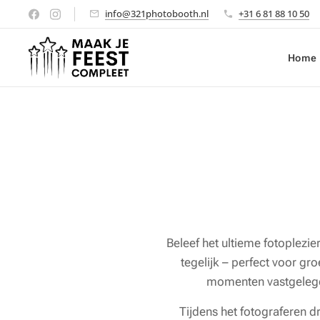
info@321photobooth.nl
+31 6 81 88 10 50
Home
Beleef het ultieme fotoplezi
tegelijk – perfect voor gr
momenten vastgelegd é
Tijdens het fotograferen d